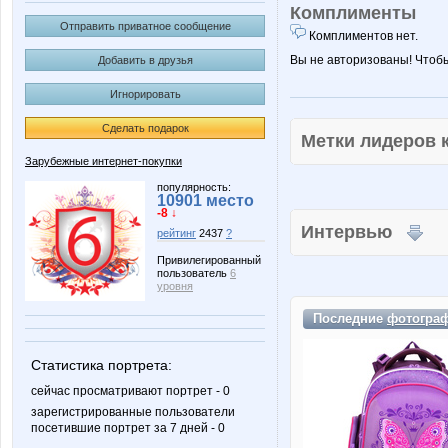
Комплименты
Отправить приватное сообщение
Комплиментов нет.
Вы не авторизованы! Чтоб
Добавить в друзья
Игнорировать
Сделать подарок
Метки лидеров
Зарубежные интернет-покупки
популярность:
10901 место
-8 ↓
Интервью
рейтинг
2437
?
Привилегированный
пользователь
6
уровня
Последние
фотогра
Статистика портрета:
сейчас просматривают портрет - 0
зарегистрированные пользователи
посетившие портрет за 7 дней - 0